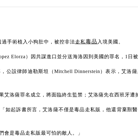
毒品
透過手術植入小狗肚中，被控非法
走私
入境美國。
opez Elorza）因共謀進口並分送海洛因到美國的罪名，
，公設律師迪勒斯坦（Mitchell Dinnerstein）
果艾洛薩罪名成立，將面臨終生監禁；艾洛薩先在西班牙遭
ue）表示：「如起訴書所言，艾洛薩不僅是毒品走私販，他還背
們會是毒品走私販最可怕的敵人。」