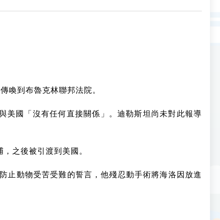
1日被傳喚到布魯克林聯邦法院。
表示，艾洛薩與美國「沒有任何直接關係」。迪勒斯坦尚未對此報導
捕，之後被引渡到美國。
棄獸醫防止動物受苦受難的誓言，他殘忍動手術將海洛因放進