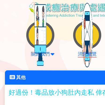
關於我們
消息總覽
其他
好過份！毒品放小狗肚內走私 倖