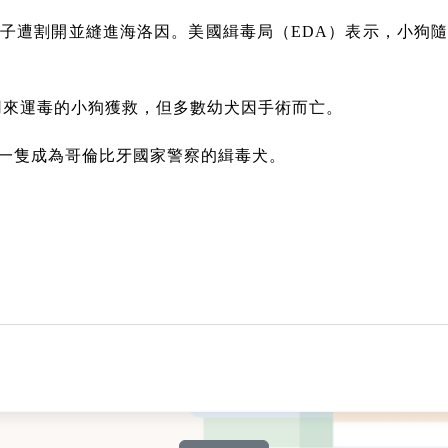
子遭割開並縫進海洛因。美國緝毒局（EDA）表示，小狗
被用來運毒的小狗獲救，但多數幼犬因手術而亡。
一隻成為哥倫比牙國家警察的緝毒犬。