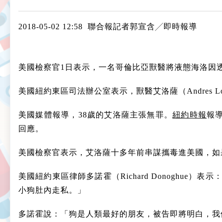
2018-05-02 12:58
聯合報
記者
郭宣含
╱即時報導
美國檢察官1日表示，一名哥倫比亞獸醫將液態海洛因
美國紐約東區司法辦公室表示，獸醫艾洛薩（Andres L
美國媒體報導，38歲的艾洛薩主張無罪。
紐約時報
報導
回應。
美國檢察官表示，艾洛薩十多年前串謀攜毒進美國，如
美國紐約東區律師多諾霍（Richard Donogh
小狗肚內走私。」
多諾霍說：「狗是人類最好的朋友，被告即將明白，我