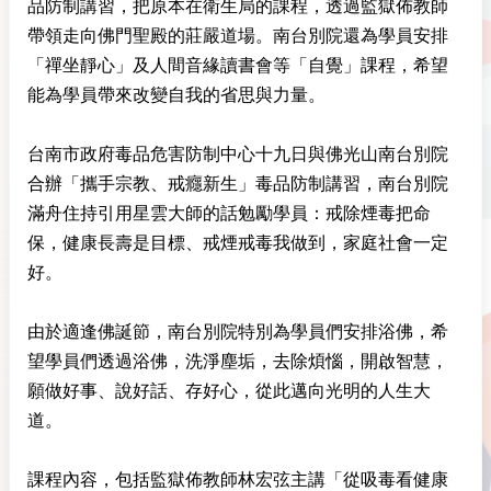
品防制講習，把原本在衛生局的課程，透過監獄佈教師
帶領走向佛門聖殿的莊嚴道場。南台別院還為學員安排
「禪坐靜心」及人間音緣讀書會等「自覺」課程，希望
能為學員帶來改變自我的省思與力量。
台南市政府毒品危害防制中心十九日與佛光山南台別院
合辦「攜手宗教、戒癮新生」毒品防制講習，南台別院
滿舟住持引用星雲大師的話勉勵學員：戒除煙毒把命
保，健康長壽是目標、戒煙戒毒我做到，家庭社會一定
好。
由於適逢佛誕節，南台別院特別為學員們安排浴佛，希
望學員們透過浴佛，洗淨塵垢，去除煩惱，開啟智慧，
願做好事、說好話、存好心，從此邁向光明的人生大
道。
課程內容，包括監獄佈教師林宏弦主講「從吸毒看健康