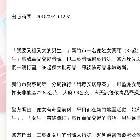
出版時間：2018/05/29 12:52
「我要又粗又大的男生！」新竹市一名謝姓女藥頭（32歲
生」當成毒品交易暗號，也由於暗號過於特殊，警方原先
們一網打盡，並起獲大批毒品，訊後依毒品罪嫌送辦。
新竹市警察局第二分局執行「緝毒安居專案」，跟監謝女等
扣安非他命77.68公克、大麻3.6公克，今天訊後依毒品罪
警方調查，謝女有毒品前科，平日都在新竹地區活動，她
生」、「女生，苗條纖細」當作毒品交易的暗語，男生類
警方指出，由於謝女用的暗號太特殊，起初還曾懷疑涉及