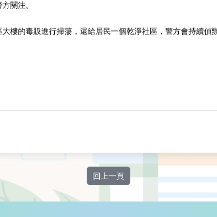
警方關注。
區大樓的毒販進行掃蕩，還給居民一個乾淨社區，警方會持續偵
回上一頁