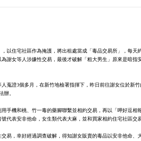
），以住宅社區作為掩護，將出租處當成「毒品交易所」，每天
以為謝女等人涉嫌性交易，最後才破解「粗大男生」原來是暗指
人蒐證3個多月，在新竹地檢署指揮下，昨日前往謝女位於新竹
嫌法辦。
利用手機和桃、竹一毒的藥腳聯繫並相約交易，再以「呷好逗相
暗號代表安非他命，女生類代表大麻，並和買家相約住宅社區交
性交易，幸好經過調查破解，得知謝女販賣的毒品以安非他命、