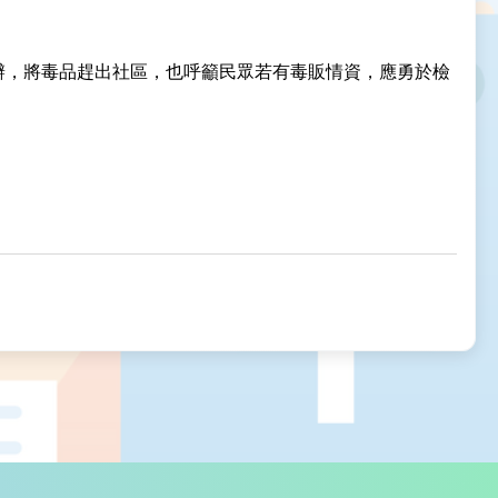
辦，將毒品趕出社區，也呼籲民眾若有毒販情資，應勇於檢