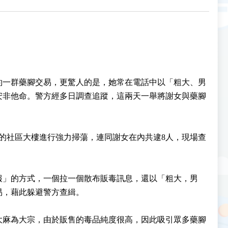
約一群藥腳交易，更驚人的是，她常在電話中以「粗大、男
安非他命。警方經多日調查追蹤，這兩天一舉將謝女與藥腳
的社區大樓進行強力掃蕩，連同謝女在內共逮8人，現場查
報」的方式，一個拉一個散布販毒訊息，還以「粗大，男
易，藉此躲避警方查緝。
大麻為大宗，由於販售的毒品純度很高，因此吸引眾多藥腳