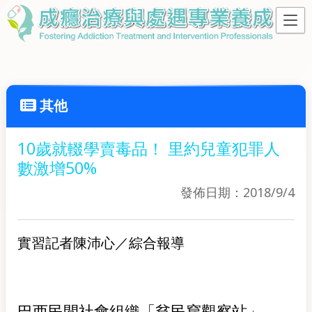
其他
10歲就輟學賣毒品！ 里約兒童犯罪人
數激增50%
發佈日期：2018/9/4
實習記者陳沛心／綜合報導
巴西民間社會組織「貧民窟觀察站」