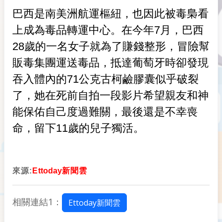
巴西是南美洲航運樞紐，也因此被毒梟看
上成為毒品轉運中心。在今年7月，巴西
28歲的一名女子就為了賺錢整形，冒險幫
販毒集團運送毒品，抵達葡萄牙時卻發現
吞入體內的71公克古柯鹼膠囊似乎破裂
了，她在死前自拍一段影片希望親友和神
能保佑自己度過難關，最後還是不幸喪
命，留下11歲的兒子獨活。
來源:
E
ttoday
新聞雲
相關連結1：
Ettoday新聞雲