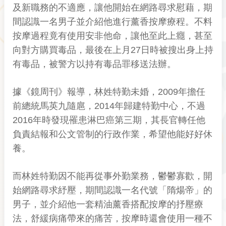
及新職務的不適應，讓他開始在網路尋求慰藉，期
間認識一名男子並介紹他進行薰香按摩療程。不料
按摩過程竟有使用安非他命，讓他至此上癮，甚至
向對方購買毒品，最後在上月27日時被搜出身上持
有毒品，被警方以持有毒品罪移送法辦。
據《鏡周刊》報導，林姓特勤未婚，2009年擔任
前總統馬英九隨扈，2014年歸建特勤中心，不過
2016年時發現罹患淋巴癌第三期，其長官轉任他
負責結報和公文管制的行政作業，希望他能好好休
養。
而林姓特勤因不能再從事外勤業務，鬱鬱寡歡，開
始網路尋求紓壓，期間認識一名代號「隋煬帝」的
男子，並介紹他一套精油薰香搭配按摩的抒壓療
法，舒緩病痛帶來的痛苦，按摩時還會使用一種不