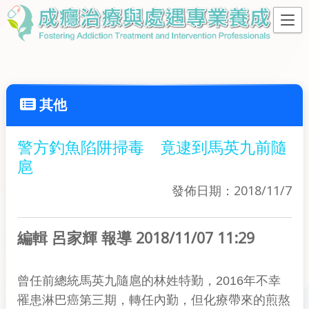
其他
警方釣魚陷阱掃毒 竟逮到馬英九前隨
扈
發佈日期：2018/11/7
編輯 呂家輝 報導 2018/11/07 11:29
曾任前總統馬英九隨扈的林姓特勤，2016年不幸
罹患淋巴癌第三期，轉任內勤，但化療帶來的煎熬