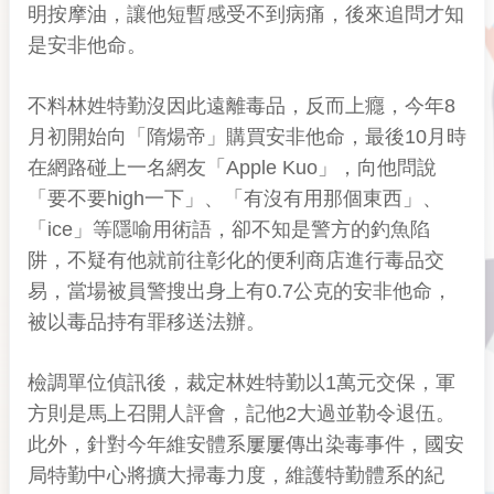
明按摩油，讓他短暫感受不到病痛，後來追問才知
是安非他命。
不料林姓特勤沒因此遠離毒品，反而上癮，今年8
月初開始向「隋煬帝」購買安非他命，最後10月時
在網路碰上一名網友「Apple Kuo」，向他問說
「要不要high一下」、「有沒有用那個東西」、
「ice」等隱喻用術語，卻不知是警方的釣魚陷
阱，不疑有他就前往彰化的便利商店進行毒品交
易，當場被員警搜出身上有0.7公克的安非他命，
被以毒品持有罪移送法辦。
檢調單位偵訊後，裁定林姓特勤以1萬元交保，軍
方則是馬上召開人評會，記他2大過並勒令退伍。
此外，針對今年維安體系屢屢傳出染毒事件，國安
局特勤中心將擴大掃毒力度，維護特勤體系的紀