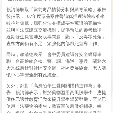
賴清德聽取「當前毒品情勢分析與緝毒策略」報告
後指示，107年度毒品案件聲請羈押獲法院核准率
較往年偏低，應強化法令構成要件蒐證的完備性，
並與司法院建立交流機制，提供執法的參考標準；
近期發生員警涉及販毒問題，顯示「反毒零死角」
查核方面仍有不足，須強化內部風紀宣導工作。
同時，賴清德表示，會中委員建議各安全網應串
聯，台高檢統合檢、警、調、海巡、憲兵、關務六
大系統應針對社區安全網、社區發展協會、老人關
懷中心等安全網有效統合。
另外，針對「高風險學生愛與關懷精進作為」報
告，賴清德表示，對於藥物濫用高風險學生，應提
供多元適性教育活動來提升學生學習動機，至於已
使用非法藥物的學生，教育單位應做好輔導、轉
介、追蹤，配合社政單位邀請家長參與親子教育，