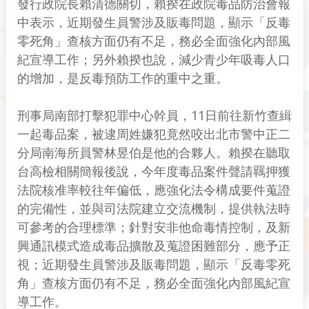
發行政院長賴清德關切，賴揆在政院毒品防治會報
中表示，近期發生員警涉及販毒問題，顯示「反毒
零死角」查核方面仍有不足，務必全面強化內部風
紀宣導工作；另外賴揆也說，減少青少年吸毒人口
的增加，是反毒預防工作的重中之重。
刑事局南部打擊犯罪中心幹員，11日前往新竹查緝
一起毒品案，被逮周姓嫌犯竟然咬出北市警中正二
分局南海所員警林昱伯是他的合夥人。賴揆在聽取
台高檢相關簡報後說，今年度毒品案件聲請羈押獲
法院核准率較往年偏低，應強化法令構成要件蒐證
的完備性，並與司法院建立交流機制，提供執法時
可參考的合理標準；針對安非他命毒情控制，及新
興通訊模式造成毒品擴散及蒐證困難部分，應予正
視；近期發生員警涉及販毒問題，顯示「反毒零死
角」查核方面仍有不足，務必全面強化內部風紀宣
導工作。