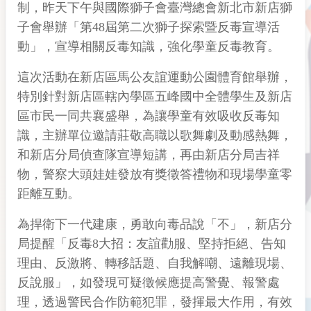
制，昨天下午與國際獅子會臺灣總會新北市新店獅
子會舉辦「第48屆第二次獅子探索暨反毒宣導活
動」，宣導相關反毒知識，強化學童反毒教育。
這次活動在新店區馬公友誼運動公園體育館舉辦，
特別針對新店區轄內學區五峰國中全體學生及新店
區市民一同共襄盛舉，為讓學童有效吸收反毒知
識，主辦單位邀請莊敬高職以歌舞劇及動感熱舞，
和新店分局偵查隊宣導短講，再由新店分局吉祥
物，警察大頭娃娃發放有獎徵答禮物和現場學童零
距離互動。
為捍衛下一代建康，勇敢向毒品說「不」，新店分
局提醒「反毒8大招：友誼勸服、堅持拒絕、告知
理由、反激將、轉移話題、自我解嘲、遠離現場、
反說服」，如發現可疑徵候應提高警覺、報警處
理，透過警民合作防範犯罪，發揮最大作用，有效