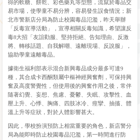
得的軟糖、餅乾、彩色藥丸等型態，流竄於毒品交
易市場，使學童不易分辨，容易發生誤食情況；新
北市警新店分局為防止校園毒品氾濫，昨天舉辦
「反毒宣導活動」，宣導相關反毒知識，希望讓反
毒8大招「友誼勸服、堅持拒絕、告知理由、反激
將、轉移話題、自我解嘲、遠離現場、反說服」，
協助學童遠離毒品。
據衛生福利部表示混合新興毒品成分最多可達9
種，其合成卡西酮類屬中樞神經興奮劑，可保持興
奮及高度警覺性，但使用後的興奮作用之後，常伴
隨著幻覺、妄想、焦慮、憂鬱、失眠、攻擊性、血
壓上升、心悸、胸痛、四肢冰冷、痙攣、抽搐、體
溫上升等症狀，對於人體影響甚大。
因此，學校扮演預防上相當重要的角色，新店警分
局為能即時防止校園毒品氾濫，第一時間進行防