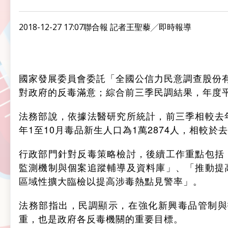
2018-12-27 17:07聯合報 記者王聖藜╱即時報導
國家發展委員會委託「全國公信力民意調查股份有
對政府的反毒滿意；綜合前三季民調結果，年度
法務部說，依據法醫研究所統計，前三季相較去
年1至10月毒品新生人口為1萬2874人，相較於
行政部門針對反毒策略檢討，後續工作重點包括
監測機制與個案追蹤輔導及資料庫」、「推動提
區域性擴大臨檢以提高涉毒熱點見警率」。
法務部指出，民調顯示，在強化新興毒品管制與
重，也是政府各反毒機關的重要目標。