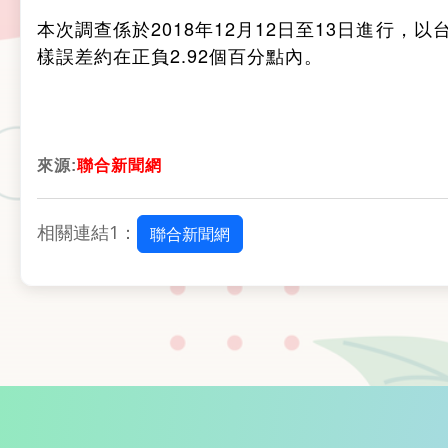
本次調查係於2018年12月12日至13日進行
樣誤差約在正負2.92個百分點內。
來源:
聯合新聞網
相關連結1：
聯合新聞網