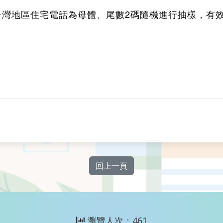
，以台灣地區住宅電話為母體、尾數2碼隨機進行抽樣，有效
回上一頁
瀏覽人次：461