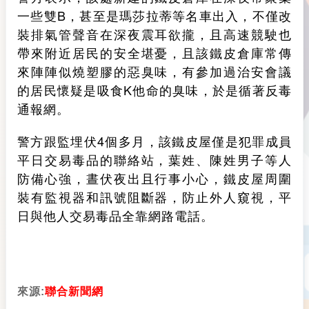
一些雙B，甚至是瑪莎拉蒂等名車出入，不僅改
裝排氣管聲音在深夜震耳欲攏，且高速競駛也
帶來附近居民的安全堪憂，且該鐵皮倉庫常傳
來陣陣似燒塑膠的惡臭味，有參加過治安會議
的居民懷疑是吸食K他命的臭味，於是循著反毒
通報網。
警方跟監埋伏4個多月，該鐵皮屋僅是犯罪成員
平日交易毒品的聯絡站，葉姓、陳姓男子等人
防備心強，晝伏夜出且行事小心，鐵皮屋周圍
裝有監視器和訊號阻斷器，防止外人窺視，平
日與他人交易毒品全靠網路電話。
來源:
聯合新聞網