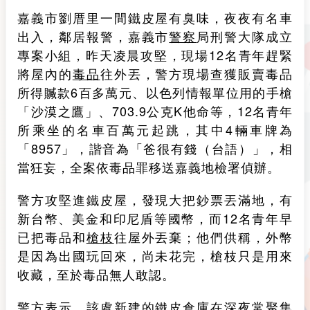
嘉義市劉厝里一間鐵皮屋有臭味，夜夜有名車
出入，鄰居報警，嘉義市
警察
局刑警大隊成立
專案小組，昨天凌晨攻堅，現場12名青年趕緊
將屋內的
毒品
往外丟，警方現場查獲販賣毒品
所得贓款6百多萬元、以色列情報單位用的手槍
「沙漠之鷹」、703.9公克K他命等，12名青年
所乘坐的名車百萬元起跳，其中4輛車牌為
「8957」，諧音為「爸很有錢（台語）」，相
當狂妄，全案依毒品罪移送嘉義地檢署偵辦。
警方攻堅進鐵皮屋，發現大把鈔票丟滿地，有
新台幣、美金和印尼盾等國幣，而12名青年早
已把毒品和
槍枝
往屋外丟棄；他們供稱，外幣
是因為出國玩回來，尚未花完，槍枝只是用來
收藏，至於毒品無人敢認。
警方表示，該處新建的鐵皮倉庫在深夜常聚集