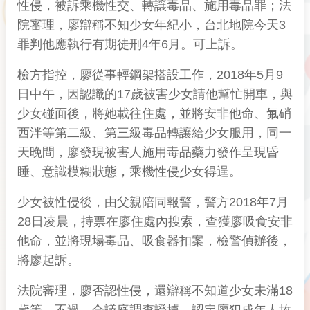
性侵，被訴乘機性交、轉讓毒品、施用毒品罪；法
院審理，廖辯稱不知少女年紀小，台北地院今天3
罪判他應執行有期徒刑4年6月。可上訴。
檢方指控，廖從事輕鋼架搭設工作，2018年5月9
日中午，因認識的17歲被害少女請他幫忙開車，與
少女碰面後，將她載往住處，並將安非他命、氟硝
西泮等第二級、第三級毒品轉讓給少女服用，同一
天晚間，廖發現被害人施用毒品藥力發作呈現昏
睡、意識模糊狀態，乘機性侵少女得逞。
少女被性侵後，由父親陪同報警，警方2018年7月
28日凌晨，持票在廖住處內搜索，查獲廖吸食安非
他命，並將現場毒品、吸食器扣案，檢警偵辦後，
將廖起訴。
法院審理，廖否認性侵，還辯稱不知道少女未滿18
歲等，不過，合議庭調查證據，認定廖犯成年人故