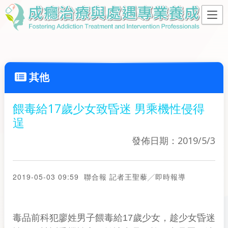
其他
餵毒給17歲少女致昏迷 男乘機性侵得
逞
發佈日期：2019/5/3
2019-05-03 09:59
聯合報 記者
王
聖藜
╱即時報導
毒品前科犯廖姓男子餵毒給17歲少女，趁少女昏迷