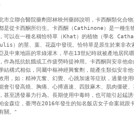
。
北市立聯合醫院藥劑部林映州藥師說明，卡西酮類化合物
都是從卡西酮所衍生。卡西酮（Cathinone）是一種生
，可以在一種名稱恰特草（Khat）的植物（學名 Catha
dulis）的莖、葉、花蕊中發現。恰特草是原生於東非衣
亞及中東地區的常綠灌木，早在13世紀時就被產地居民
，作為抵抗飢餓或工作疲勞時提神用。卡西酮與安非他命
學結構式相似，同屬中樞神經興奮劑，能產生類似安非他
效用，如：精神亢奮、幻覺、心跳加速等症狀，過量使用
能會引發高燒、胸痛、心搏過速、四肢麻木、肌肉僵硬、
，甚至誘發暴力行為。長期使用中毒時，也可能引起錳誘
帕金森症，臺灣在2016年發生的知名飯店女子命案就跟
有關。