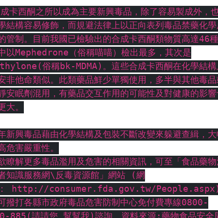
合成卡西酮之所以成為主要新興毒品，除了容易製成外，
學結構容易修飾，而規避法律上以正向表列毒品禁藥化學
的管制。目前我國已檢驗出的合成卡西酮類物質高達46
中以Mephedrone（俗稱喵喵）檢出最多，其次是
ethylone(俗稱bk-MDMA)。這些合成卡西酮在化學結
安非他命類似。此類藥品鮮少單獨使用，多半與其他毒品
靜安眠劑混用，有藥品交互作用的可能性及對健康的影響
更大。
年新興毒品藉由化學結構及包裝不斷改變來躲避查緝，大
高危害嚴重性。
欲瞭解更多毒品濫用及危害的相關資訊，可至「食品藥物
者知識服務網\反毒資源館」網站 (網
 http://consumer.fda.gov.tw/People.asp
可撥打各縣市政府毒品危害防制中心免付費專線0800-
70-885(請請您 幫幫我)諮詢。資料來源:藥物食品安全