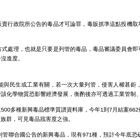
販賣行政院所公告的毒品才可論罪，毒販抓準這點投機取
。
方式處理，也就是只要是列管的毒品，毒品審議委員會即
今沒進度。
能與民生或工業有關，若一次大量列管，侵害人權甚鉅
管該化學物質恐影響經濟發展，衡酌後亦可透過工業管制
00多種新興毒品標準質譜資料庫，今年1到7月結案66
壯族群，可見毒品戕害度之強。
列管聯合國公告的新興毒品，現有971種，預計今年底恐