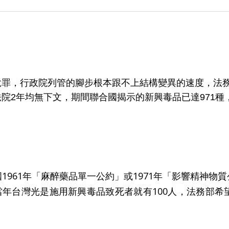
脫罪，行政院列管的腳步根本跟不上結構變異的速度，法
院2年均無下文，期間聯合國揭示的新興毒品已達971
1961年「麻醉藥品單一公約」或1971年「影響精神物
39種，當年台灣光是施用新興毒品致死者就有100人，法務