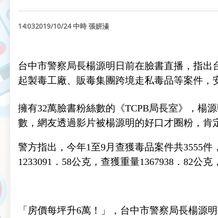
14:032019/10/24 中時 張妍溱
台中市警察局長楊源明日前在臉書直播，指出台中
起製毒工廠、販毒集團跨境走私毒品等案件，
擁有32萬臉書粉絲數的《TCPB局長室》，楊
數，網友透過影片被楊源明的好口才圈粉，肯
警方指出，今年1至9月查獲毒品案件共3555件，1級
1233091．58公克，查獲重量1367938．82
「房價每坪升6萬！」，台中市警察局長楊源明指