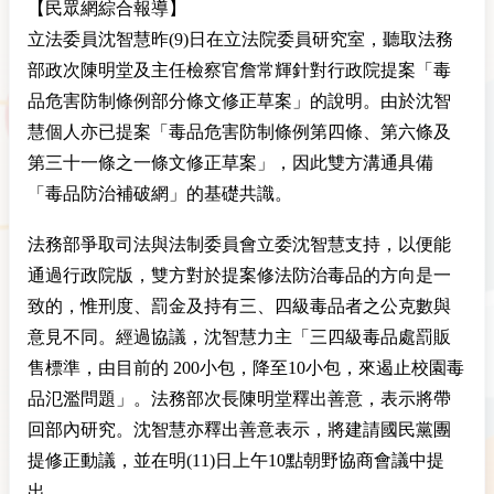
【民眾網綜合報導】
立法委員沈智慧昨(9)日在立法院委員研究室，聽取法務
部政次陳明堂及主任檢察官詹常輝針對行政院提案「毒
品危害防制條例部分條文修正草案」的說明。由於沈智
慧個人亦已提案「毒品危害防制條例第四條、第六條及
第三十一條之一條文修正草案」，因此雙方溝通具備
「毒品防治補破網」的基礎共識。
法務部爭取司法與法制委員會立委沈智慧支持，以便能
通過行政院版，雙方對於提案修法防治毒品的方向是一
致的，惟刑度、罰金及持有三、四級毒品者之公克數與
意見不同。經過協議，沈智慧力主「三四級毒品處罰販
售標準，由目前的 200小包，降至10小包，來遏止校園毒
品氾濫問題」。法務部次長陳明堂釋出善意，表示將帶
回部內研究。沈智慧亦釋出善意表示，將建請國民黨團
提修正動議，並在明(11)日上午10點朝野協商會議中提
出。