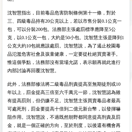
沈智慧指出，目前毒品危害防制條例第十一條，對於
三、四級毒品持有20公克以上，若以市售分裝0.1公克一
包，可以分裝200包。法務部主張處罰標準應降至5公
克，以0.1公克一包，大約是50小包。沈智慧主張是降到1
公克大約10包就應該處罰。沈智慧說，為了遏止校園毒
品氾濫危害社會及孩童健康，一定要從杜絕買賣著手。
惟這個爭點，法務部沒有當場允諾，表示願再就此進行
內部討論再回覆沈智慧。
此外，法務部修法將二級毒品刑責提高至無期徒刑或10
年以上，罰金提高三倍至六千萬元一節，沈智慧認為雖
有提高罰則，但仍嫌不足。沈智慧主張買賣毒品者最高
可處死刑，罰金要提高十倍到二億元新台幣，以發揮嚇
阻作用。沈智慧說，不過既然朝野都同意提高刑責及罰
金，就是一個正確的方向，至於刑度，以後還有機會再