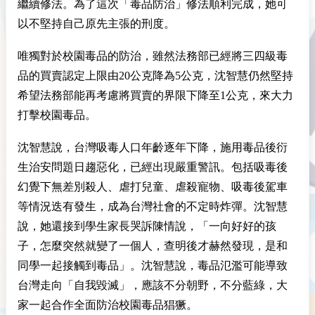
繼續修法。為了這次「毒品防治」修法順利完成，她可
以不堅持自己原先主張的刑度。
唯獨對於校園毒品的防治，雖然法務部已經將三四級毒
品的買賣認定上限由20公克降為5公克，沈智慧仍然堅持
希望法務部能再考慮將買賣的界限下降至1公克，來大力
打擊校園毒品。
沈智慧說，台灣吸毒人口年齡逐年下降，施用毒品後衍
生治安問題日趨惡化，已經出現嚴重警訊。包括吸毒後
幻覺下無差別殺人、虐打兒童、虐殺寵物、吸毒後駕車
等情況迭有發生，成為台灣社會的不定時炸彈。沈智慧
說，她還接到學生家長哭訴陳情說，「一向好好的孩
子，怎麼突然就變了一個人，查明後才赫然發現，是和
同學一起接觸到毒品」。沈智慧說，毒品氾濫可能導致
台灣走向「自我毀滅」，應該不分朝野，不分藍綠，大
家一起合作全面防治校園毒品猖獗。