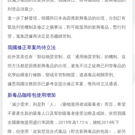
列管品項最少。
進一步了解發現，韓國與日本為因應新興毒品的出現，分別訂有
緊急列管機制及修正之藥事法，對可能濫用的新興毒品，暫行列
管，蒐集證據再決定是否繼續管制。
我國修正草案尚待立法
此外英美也有「類似物質管制」或「通用物質管制」的機制。這
些方法都是因應新興毒品的出現，避免不法之徒將已列管毒品的
化學結構進行修飾，變成非管制物質，逃過毒品相關罪刑。
據悉我國法務部亦已參考並提出修正草案，惟尚待立法通過。
新毒品咖啡包使用增加
「減少需求」則是對「人」（藥物濫用者或吸毒者）而言，希望
不要產生新的吸毒人口及幫助吸毒者接受治療及戒除。依照我國
全國藥物濫用盛行率調查，2019年為1.15％，雖較2014年下
降，但使用「改裝型混合式毒品（即含新興毒品的包裝）」卻另