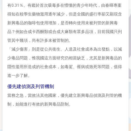
有0.31％。有鑑於首次吸毒多在懵懂的青少年時代，由春暉專案
得知在校學生藥物濫用逐年減少，但是全國的盛行率卻又顯現含
新興毒品的咖啡包使用增加，是否轉向使用未被列管的新興毒
品？例如合成卡西酮類或合成大麻類有眾多品項，目前我國只列
管其中幾項，尚有許多未被管制的。
「減少傷害」則是從公共衛生、人道及社會成本為出發點，以減
少毒品問題，惟我國這方面研究仍相當缺乏，尤其是新興毒品的
隱性濫用所造成的社會成本，如毒駕、罹病或致死等問題，值得
進一步了解。
優先建偵測及列管機制
當務之急，當效法其他國家，優先建立新興毒品偵測及列管的機
制，始能進行有效的新興毒品防制。