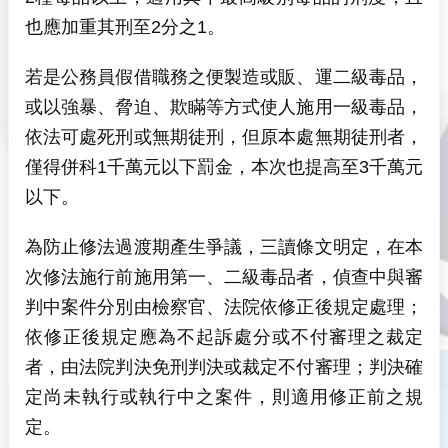
也應加重其刑至2分之1。
若是公務員假借職務之便製造或販、運二級毒品，
或以強暴、脅迫、欺瞞等方式使人施用一級毒品，
依法可處死刑或無期徒刑，但原本處無期徒刑者，
僅得併科1千萬元以下罰金，本次也提高至3千萬元
以下。
為防止修法過渡期產生爭議，三讀條文明定，在本
次修法施行前施用第一、二級毒品者，偵查中與審
判中案件分別由檢察官、法院依修正後規定處理；
依修正後規定應為不起訴處分或不付審理之裁定
者，由法院判決免刑判決或裁定不付審理；判決確
定尚未執行或執行中之案件，則適用修正前之規
定。