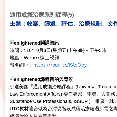
通用成癮治療系列課程
(5)
收案、篩選、評估、治療規劃、文
主題：
開課資訊
時間：110年9月3日(星期五)上午9時－下午5時
Webex線上視訊
地點：
https://reurl.cc/KAoQby
報名網址：
課程目的與背景
引進美國「通用成癮治療課程」(Universal Treatment C
Law Enforcement Affairs) 委任專家、學者
Substance Use Professionals, ISSUP 
UTC教材適合做為台灣現階段成癮治療處遇所需之
成癮治療人員素質提升。