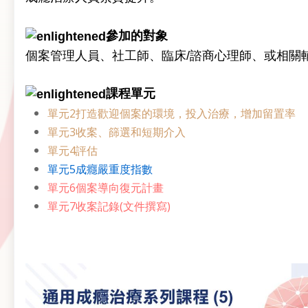
參加的對象
個案管理人員、社工師、臨床/諮商心理師、或相關
課程單元
單元2打造歡迎個案的環境，投入治療，增加留置率
單元3收案、篩選和短期介入
單元4評估
單元5成癮嚴重度指數
單元6個案導向復元計畫
單元7收案記錄(文件撰寫)