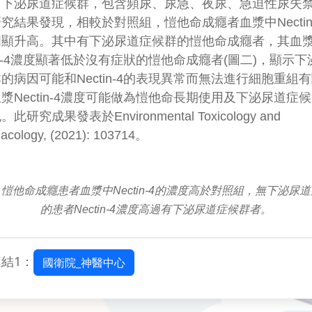
有下泌尿道症候群，包含頻尿、尿急、夜尿、急迫性尿失
究結果發現，相較於對照組，愷他命成癮者血漿中Nectin
明顯升高。其中有下泌尿道症候群的愷他命成癮者，其血
tin-4濃度顯著低於沒有症狀的愷他命成癮者(圖二)，顯示
的病因可能和Nectin-4的表現異常而無法進行細胞重組
漿Nectin-4濃度可能做為愷他命長期使用及下泌尿道症
此研究成果發表於Environmental Toxicology and
acology, (2021): 103714。
愷他命成癮患者血漿中Nectin-4的濃度高於對照組，無下泌尿
的患者Nectin-4濃度高過有下泌尿道症候群者。
結1：
國衛院_神醫中心