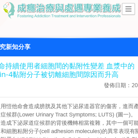
究新知分享
命持續使用者細胞間的黏附性變差 血漿中的
ctin-4黏附分子被切離細胞間隙因而升高
發佈日期：202
使用愷他命會造成膀胱及其他下泌尿道器官的傷害，進而
群(Lower Urinary Tract Symptoms; LUTS) (圖一)。
命造成下泌尿道症候群的背後機轉相當複雜，其中一個可
細胞粘附分子(cell adhesion molecules)的異常表現