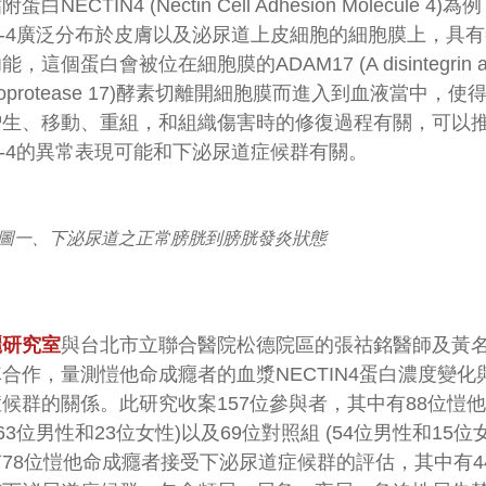
白NECTIN4 (Nectin Cell Adhesion Molecule 4)為
tin-4廣泛分布於皮膚以及泌尿道上皮細胞的細胞膜上，具
，這個蛋白會被位在細胞膜的ADAM17 (A disintegrin a
alloprotease 17)酵素切離開細胞膜而進入到血液當中，使
增生、移動、重組，和組織傷害時的修復過程有關，可以
tin-4的異常表現可能和下泌尿道症候群有關。
圖一、下泌尿道之正常膀胱到膀胱發炎狀態
麗研究室
與台北市立聯合醫院松德院區的張祜銘醫師及黃
合作，量測愷他命成癮者的血漿NECTIN4蛋白濃度變化
候群的關係。此研究收案157位參與者，其中有88位愷
(63位男性和23位女性)以及69位對照組 (54位男性和15位
78位愷他命成癮者接受下泌尿道症候群的評估，其中有4