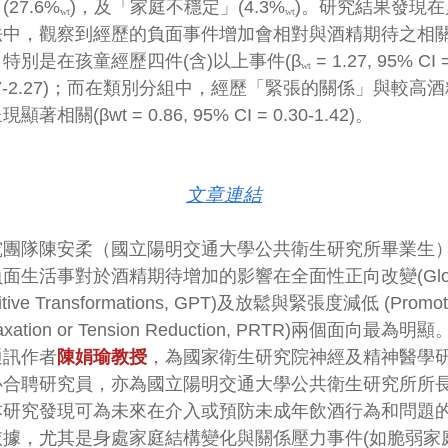
(27.6%
)，及「家庭不穩定」(4.3%
)。研究結果發現在
wt
wt
法中，觀察到經歷的負面事件增加會相對與酒精期待之相
特別是在孩童經歷四件(含)以上事件(β
= 1.27, 95% CI 
wt
27-2.27)；而在類別分組中，經歷「緊張的關係」與較高
顯著相關(βwt = 0.86, 95% CI = 0.30-1.42)。
文章連結
究團隊陳安柔（國立陽明交通大學公共衛生研究所畢業生
面生活事對於酒精期待增加的影響在全面性正向改變(Glob
itive Transformations, GPT)及放鬆與緊張度減低 (Promot
axation or Tension Reduction, PRTR)兩個面向最為明
通訊作者
陳娟瑜教授
，為國家衛生研究院神經及精神醫學
心合聘研究員，亦為國立陽明交通大學公共衛生研究所所
本研究發現可為未來在介入或預防未成年飲酒行為和問題
依據，尤其是身處家庭結構變化與關係壓力事件(如脆弱家