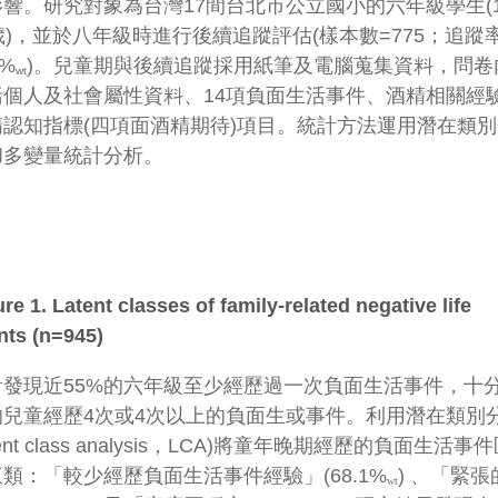
響。研究對象為台灣17間台北市公立國小的六年級學生(1
歲)，並於八年級時進行後續追蹤評估(樣本數=775；追蹤
2%
)。兒童期與後續追蹤採用紙筆及電腦蒐集資料，問卷
wt
括個人及社會屬性資料、14項負面生活事件、酒精相關經
精認知指標(四項面酒精期待)項目。統計方法運用潛在類別
和多變量統計分析。
re 1. Latent classes of family-related negative life
nts (n=945)
計發現近55%的六年級至少經歷過一次負面生活事件，十
的兒童經歷4次或4次以上的負面生或事件。利用潛在類別
atent class analysis，LCA)將童年晚期經歷的負面生活事
類：「較少經歷負面生活事件經驗」(68.1%
) 、「緊張
wt