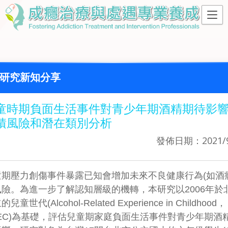
研究新知分享
童時期負面生活事件對青少年期酒精期待影
積風險和潛在類別分析
發佈日期：2021/9
童期壓力創傷事件暴露已知會增加未來不良健康行為(如酒癮
風險。為進一步了解認知層級的機轉，本研究以2006年於
兒童世代(Alcohol-Related Experience in Childhood，
REC)為基礎，評估兒童期家庭負面生活事件對青少年期酒