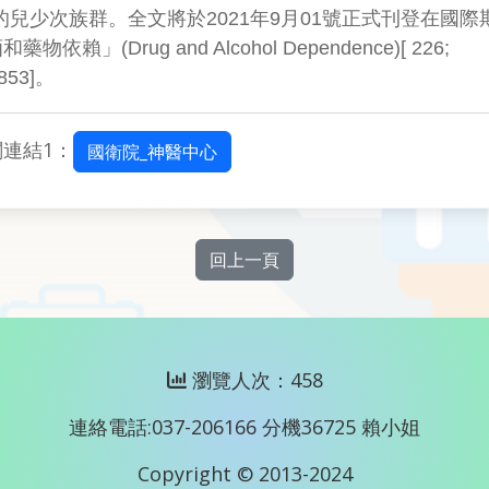
的兒少次族群。全文將於2021年9月01號正式刊登在國際
藥物依賴」(Drug and Alcohol Dependence)[ 226;
853]。
關連結1：
國衛院_神醫中心
回上一頁
瀏覽人次：458
連絡電話:037-206166 分機36725 賴小姐
Copyright © 2013-2024