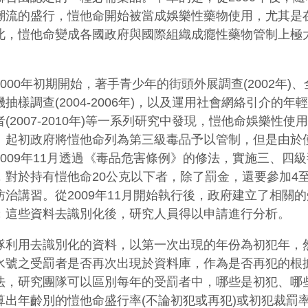
潮流的盛行，愷他命開始被當成娛樂性藥物使用，尤其是
此，愷他命變成各國政府與國際組織成癮性藥物管制上極
000年初期開始，著手青少年的街頭外展調查(2002年)
抽樣調查(2004-2006年)，以及運用社會網絡引介的年
(2007-2010年)等一系列研究中發現，愷他命娛樂性使
。起初政府將愷他命列為第三級毒品予以管制，但是由於
2009年11月透過《毒品危害條例》的修法，實施三、四
，對於持有愷他命20公克以下者，除了罰金，還要參加4至
防治講習。從2009年11月開始執行後，政府建立了相關
；這些資料去識別化後，研究人員得以申請進行分析。
隊利用去識別化的資料，以第一次出現的年份為初犯年，
水號之受罰者是否再次出現於資料庫，作為是否再犯的根
法，研究團隊可以區別每年的受罰者中，哪些是初犯、哪
算出年齡別的愷他命盛行率(不論初犯或再犯)或初犯裁罰