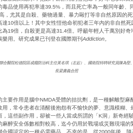
的毒品使用再犯率達39.5%，而且死亡率為一般同年齡、
9倍高，尤其是自殺、藥物過量、暴力毆打等非自然原因的
高達10倍以上！其中女性愷他命初犯者三年內的非自然死
比為19倍，自殺更是高達31.4倍。呼籲年輕人千萬別好奇
娛樂用。研究成果已刊登在國際期刊
Addiction
。
聯合醫院松德院區成癮防治科主任黃名琪（左起）、國衛院特聘研究員陳為堅
長梁賡義合照
的主要作用是腦中NMDA受體的拮抗劑，是一種解離型麻
效用，常令患者在清醒後抱怨有不愉快的夢、意識模糊、
而，這些副作用，卻被一些人當成所謂的「K洞」新奇經
的麻醉安全係數相對較高，迄今仍用於戰場或災難現場的
聯合國認定的一種必需藥品。不幸的是，從2000年後，隨