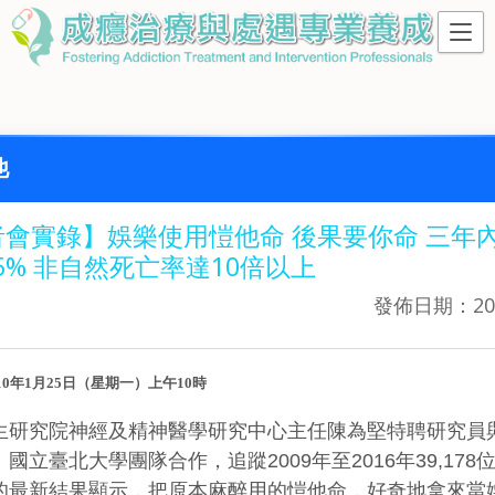
他
者會實錄】娛樂使用愷他命 後果要你命 三年
.5% 非自然死亡率達10倍以上
發佈日期：202
10
年1
月25
日（星期一）上午
10
時
生研究院神經及精神醫學研究中心主任陳為堅特聘研究員
國立臺北大學團隊合作，追蹤2009年至2016年39,178
的最新結果顯示，把原本麻醉用的愷他命，好奇地拿來當