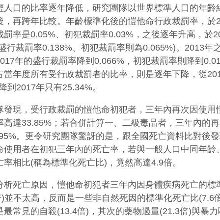
輕人口的比率逐年降低，研究團隊以世界標準人口的年齡
後，再跨年比較。年齡標準化後的愷他命行政裁罰率，於20
罰率是0.05%、初犯裁罰率0.03%，之後逐年升高，於2
盛行裁罰率0.138%、初犯裁罰率則為0.065%)。2013
017年的盛行裁罰率降到0.066%，初犯裁罰率則降到0.0
占當年度所有受行政裁罰者的比率，則是逐年下降，從201
%降到2017年只有25.34%。
隊發現，受行政裁罰的愷他命初犯者，三年內再次因使用
率高達33.85%；若合併計算一、二級毒品者，三年內的
9.95%。更令研究團隊驚訝的是，跟全國死亡資料比對後
命使用者在初犯三年內的死亡率，若與一般人口中同年齡
亡率相比(稱為標準化死亡比)，竟然高達4.9倍。
分析死亡原因，愷他命初犯者三年內因身體疾病死亡的標
1倍)並不太高，反而是一些非自然死因的標準化死亡比(7.6倍
最常見的自殺(13.4倍)，其次的藥物過量(21.3倍)與暴