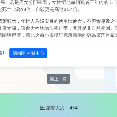
.7倍)等。若是男女分開來看，女性愷他命初犯者三年內的非
死亡比為19倍，自殺更是高達31.4倍。
清楚顯示，年輕人為娛樂目的使用愷他命，不但會導致之
反覆受罰，還會大幅地增加死亡率，尤其是非自然死因。
範圍與程度，遠比之前小規模研究所顯示的更為廣泛且嚴
結1：
國衛院_神醫中心
回上一頁
瀏覽人次：454