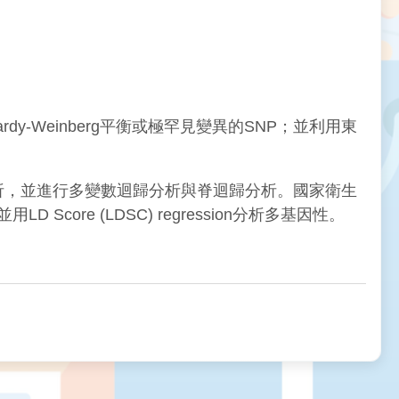
y-Weinberg平衡或極罕見變異的SNP；並利用東
析，並進行多變數迴歸分析與脊迴歸分析。國家衛生
LD Score (LDSC) regression分析多基因性。