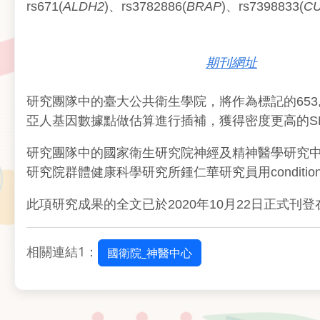
rs671(
ALDH2
)、rs3782886(
BRAP
)、rs7398833(
C
期刊網址
研究團隊中的臺大公共衛生學院，將作為標記的653,2
亞人基因數據點做估算進行插補，獲得密度更高的S
研究團隊中的國家衛生研究院神經及精神醫學研究
研究院群體健康科學研究所鍾仁華研究員用conditional and
此項研究成果的全文已於2020年10月22日正式刊
相關連結1：
國衛院_神醫中心