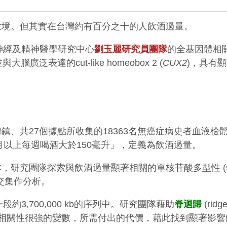
意境。但其實在台灣約有百分之十的人飲酒過量。
神經及精神醫學研究中心
劉玉麗研究員團隊
的全基因體相
與大腦廣泛表達的cut-like homeobox 2 (
CUX2
)，具有
個城市鄉鎮、共27個據點所收集的18363名無癌症病史者
月以上每週喝酒大於150毫升」，定義為飲酒過量。
團隊探索與飲酒過量顯著相關的單核苷酸多型性 (single nucl
的交集作分析。
3,700,000 kb的序列中。研究團隊藉助
脊迴歸
(rid
入過多彼此相關性很強的變數，所需付出的代價，藉此找到顯著影響飲