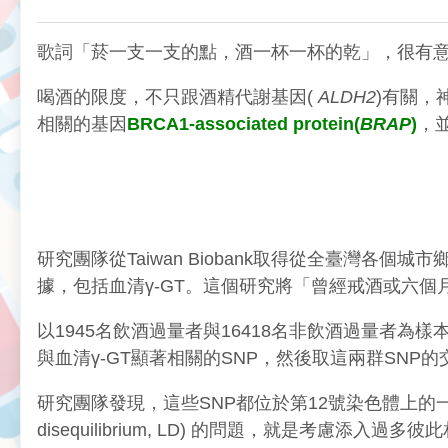
歌詞「菸一支一支的點，酒一杯一杯的乾」，很有
喝酒的限度，不只跟酒精代謝基因(
ALDH2
)有關，
相關的基因
BRCA1-associated protein(
BRAP
)
，並
研究團隊從Taiwan Biobank取得從全臺灣各
據，包括血清γ-GT。這個研究將「曾經戒酒或六個
以1945名飲酒過量者與16418名非飲酒過量者為樣本，研究
與血清γ-GT顯著相關的SNP，然後取這兩群SNP
研究團隊發現，這些SNP都位於第12號染色體上的一段約
disequilibrium, LD) 的問題，就是考慮添