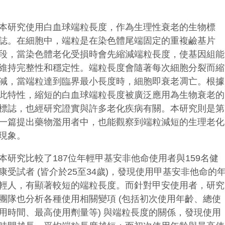
本研究使用白血球端粒長度，作為生理性衰老的生物標
誌。在細胞中，端粒是在染色體尾端固定的重複鹼基片
段，當染色體老化受損時會先縮減端粒長度，使基因組能
維持完整性和穩定性。端粒長度會隨著每次細胞分裂而縮
減，當端粒達到臨界最小長度時，細胞即衰老凋亡。根據
此特性，縮短的白血球端粒長度被廣泛應用為生物衰老的
標誌，也經研究證實與許多老化疾病有關。本研究則是第
一篇提出藥物濫用者中，也能觀察到端粒減短的生理老化
現象。
本研究比較了187位年輕甲基安非他命使用者與159名健
康受試者 (皆介於25至34歲)，發現使用甲基安非他命的
輕人，有顯著較短的端粒長度。而針對甲安使用者，研究
團隊也分析各種使用相關變項 (包括初次使用年齡、總使
用時間、最高使用劑量等) 與端粒長度的關係，發現使用