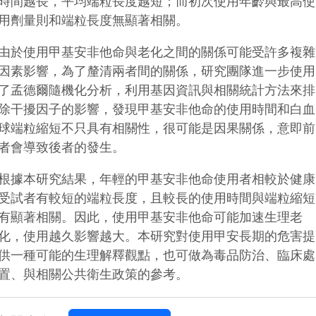
時間越長，平均端粒長度越短；而初次使用年齡與最高使
用劑量則和端粒長度無顯著相關。
由於使用甲基安非他命與老化之間的關係可能受許多複雜
因素影響，為了釐清兩者間的關係，研究團隊進一步使用
了孟德爾隨機化分析，利用基因資訊與相關統計方法來排
除干擾因子的影響，發現甲基安非他命的使用時間和白血
球端粒縮短不只具有相關性，很可能是因果關係，意即前
者會導致後者的發生。
根據本研究結果，年輕的甲基安非他命使用者相較於健康
受試者有較短的端粒長度，且較長的使用時間與端粒縮短
有顯著相關。因此，使用甲基安非他命可能加速生理老
化，使用越久影響越大。本研究對使用甲安長期的危害提
供一種可能的生理解釋觀點，也可做為毒品防治、臨床處
置、與相關公共衛生政策的參
考。