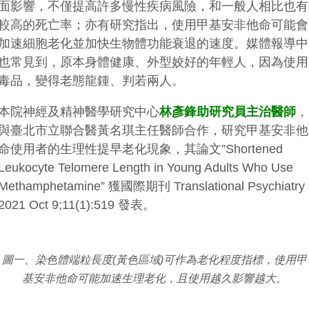
面影響，不僅提高許多慢性疾病風險，和一般人相比也有
較高的死亡率；亦有研究指出，使用甲基安非他命可能會
加速細胞老化並加快生物體功能衰退的速度。媒體報導中
也常見到，原本身體健康、外型姣好的年輕人，因為使用
毒品，變得老態龍鍾、判若兩人。
本院神經及精神醫學研究中心
林彥鋒助研究員主治醫師
，
與臺北市立聯合醫黃名琪主任醫師合作，研究甲基安非他
命使用者的生理性提早老化現象，其論文”Shortened
Leukocyte Telomere Length in Young Adults Who Use
Methamphetamine” 獲國際期刊 Translational Psychiatry
2021 Oct 9;11(1):519 發表。
圖一、染色體端粒長度(黃色區域)可作為老化程度指標，使用甲
基安非他命可能加速生理老化，且使用越久影響越大。