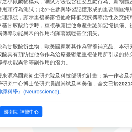
常之小鼠動物模式，測試方法包含社交互動行為、新物體
發甩頭行為測試；此外在參與學習記憶形成的重要腦區海
生理訊號，顯示重複暴露愷他命降低突觸傳導活性及突觸
甲基甘胺酸給予時，重複暴露愷他命產生認知記憶損傷、
觸傳導功能異常的作用均顯著減輕甚至消失。
酸為甘胺酸衍生物，歐美國家將其作為營養補充品。本研
胺酸具有預防愷他命作為治療憂鬱症重複使用所引起的持
傳導功能異常等副作用的潛力。
費來源為國家衛生研究院及科技部研究計畫；第一作者及
學研究中心博士後研究員謝崇斌及李美儀，全文已於
202
神經科學』(Neuroscience)
。
國衛院_神醫中心