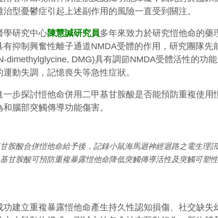
難治型憂鬱症引起上述副作用的風險一直受到關注。
醫學研究中心
陳慧諴研究員
多年來致力於研究愷他命的藥
具有抑制興奮性離子通道NMDA受體的作用，研究團隊先
N-dimethylglycine, DMG)具有調節NMDA受體活性的
的運動失調，記憶喪失等急性症狀。
進一步探討愷他命併用二甲基甘胺酸是否能預防重複使用
為和腦部突觸傳導功能傷害。
甘胺酸合併愷他命給予後，記錄小鼠海馬迴神經迴路之電生理訊
基甘胺酸可預防重複暴露愷他命降低突觸傳導活性及突觸可塑性
成功建立重複暴露愷他命產生持久性認知損傷、社交缺失