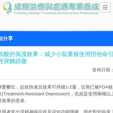
知分享
胺酸的保護效果：減少小鼠重複使用愷他命
經突觸損傷
發佈日期：2
憂鬱症，起效快速且效果可持續1-2週，近期已被FDA
reatment-Resistant Depression)，也就是使用兩
著效果的患者。
濫用者常出現精神病症狀及認知功能障礙，因此對於臨床