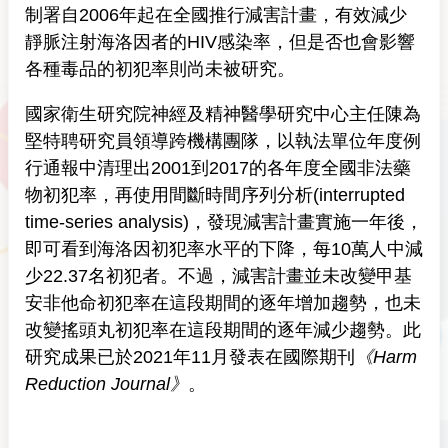
制署自2006年起在全國推行減害計畫，有效減少
靜脈注射海洛因者的HIV感染率，但是否也會影響
各種毒品的初犯率則尚未被研究。
國家衛生研究院神經及精神醫學研究中心主任陳為
堅特聘研究員領導跨機構團隊，以執法單位年度例
行通報中清理出2001到2017的各年度全國非法藥
物初犯率，再使用間斷時間序列分析(interrupted
time-series analysis)，發現減害計畫實施一年後，
即可看到海洛因初犯率水平的下降，每10萬人中減
少22.37名初犯者。不過，減害計畫並未改變甲基
安非他命初犯率在這段期間的逐年增加趨勢，也未
改變搖頭丸初犯率在這段期間的逐年減少趨勢。此
研究成果已於2021年11月發表在國際期刊
《
Harm
Reduction Journal
》
。