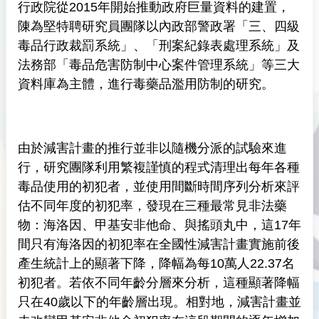
行政院從2015年開始推動政府巨量資料的建置，
陳為堅特聘研究員團隊以內政部警政署「三、四級
毒品行政裁罰系統」、「刑案紀錄表處理系統」及
法務部「毒品危害防制中心案件管理系統」等三大
資料庫為主體，進行毒藥品濫用防制的研究。
由於減害計畫的推行並非以隨機分派的試驗來進
行，研究團隊利用繁複謹慎的程式清理出每年各種
毒品使用的初犯者，並使用間斷時間序列分析來評
估不同年度的初犯率，發現在三種最常見非法藥
物：海洛因、甲基安非他命、與搖頭丸中，這17年
間只有海洛因的初犯率在全國性減害計畫實施前後
產生統計上的顯著下降，降幅為每10萬人22.37名
初犯者。若依不同年齡分層來分析，這種顯著降幅
只在40歲以下的年齡層出現。相對地，減害計畫並