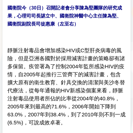
國衛院今（30日）召開記者會分享陳為堅團隊的研究成
果，心理司司長諶立中、國衛院神醫中心主任陳為堅、
國衛院副院長司徒惠康（左至右）
靜脈注射毒品會增加感染HIV或C型肝炎病毒的風
險，但是亞洲各國對於採用減害計畫的策略卻有諸
多保留。疾管署為了控制2004年監所感染HIV的疫
情，自2005年起推行三管齊下的減害計畫，包含
擴大原有的衛生教育、針具交換的清潔與美沙冬替
代療法，從每年通報的HIV新感染個案來看，靜脈
注射毒品使用者所佔的比率從2004年的40.8%，
2005年來到最高的71.6%，2006年開始下降到
63.0%，2007年到38.4%，到了2010年則不到一成
(6.5%)，可說成效卓著。