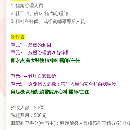
1. 個案管理人員
2. 社工師、臨床/諮商心理師
3. 精神科醫師、或相關輔導專業人員
課程表
單元2 ─ 危機的起因
單元3 ─ 危機管理的20條準則
顏永杰 義大醫院精神科 醫師/主任
單元4 ─ 管理自殺風險
單元5 ─ 避免個人危機：諮商人員的安全和自我照護
吳泓機 高雄凱旋醫院身心科 醫師/主任
招收人數：50位
課程費用：500元
繼續教育學分(申請中)：藥癮治療人員繼續教育積分/符合