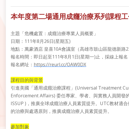
本年度第二場通用成癮治療系列課程工作
主題「危機處置：成癮治療專業人員概要」
日期：111年8月26日(星期五)
地點：萬豪酒店 皇喜10A會議室（高雄市鼓山區龍德新路22
報名時間：即日起至111年8月1日(星期一)止，採線上報名
報名網址：
https://reurl.cc/OAW0DX
課程目的與背景
引進美國「通用成癮治療課程」(Universal Treatment Curr
Enforcement Affairs) 委任專家、學者、與實務人員開發的，
ISSUP )，推廣全球成癮治療人員素質提升。UTC教
的治療與處遇原則，推廣成癮治療人員素質提升。
參加對象