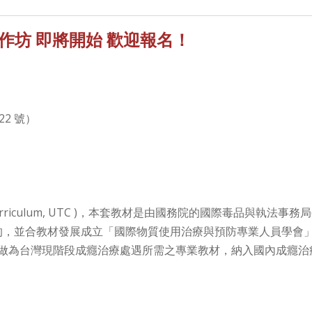
坊 即將開始 歡迎報名！
2 號）
iculum, UTC )，本套教材是由國務院的國際毒品與執法事務局(Bureau of
並合教材發展成立「國際物質使用治療與預防專業人員學會」(International 
材適合做為台灣現階段成癮治療處遇所需之專業教材，納入國內成