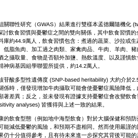
性研究（GWAS）結果進行雙樣本孟德爾隨機化 (two-samp
n) 分析，探討飲食習慣與憂鬱症之間的雙向關係，其中飲食習
料庫約44.9萬人，飲食習慣包含：煮過的蔬菜、沙拉或
、低脂魚肉、加工過之肉類、家禽肉品、牛肉、羊肉、豬
酒之攝取量、食物是否額外加鹽、熱飲溫度、以及謹慎飲
神病基因組學聯盟所提供，約14.2萬人。
型性遺傳度 (SNP-based heritability) 大約介於2
關係時，僅發現增加牛肉攝取可能會使憂鬱症風險降低，
顯著差異；反之，並未發現有證據支持憂鬱症會改變飲食
tivity analyses) 皆獲得與上述一致的結果。
康的飲食型態（例如地中海型飲食）對於大腦保健和預防
可能減低憂鬱的風險，和預期不盡相同。然而使用嚴謹的
結果仍十分值得參考，且有待未來進一步探究其背後可能的