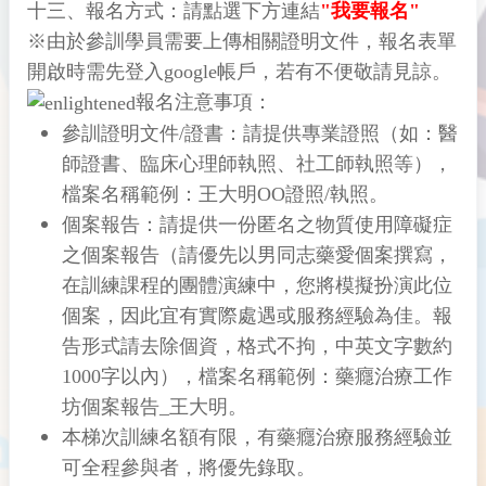
十三、報名方式：請點選下方連結
"我要報名"
※由於參訓學員需要上傳相關證明文件，報名表單
開啟時需先登入google帳戶，若有不便敬請見諒。
報名注意事項：
參訓證明文件/證書：請提供專業證照（如：醫
師證書、臨床心理師執照、社工師執照等），
檔案名稱範例：王大明OO證照/執照。
個案報告：請提供一份匿名之物質使用障礙症
之個案報告（請優先以男同志藥愛個案撰寫，
在訓練課程的團體演練中，您將模擬扮演此位
個案，因此宜有實際處遇或服務經驗為佳。報
告形式請去除個資，格式不拘，中英文字數約
1000字以內），檔案名稱範例：藥癮治療工作
坊個案報告_王大明。
本梯次訓練名額有限，有藥癮治療服務經驗並
可全程參與者，將優先錄取。