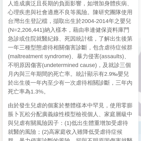
人造成廣泛且長期的負面影響，如增加身體疾病、
心理疾患與社會適應不良等風險。陳研究團隊使用
台灣出生登記檔，擷取出生於2004-2014年之嬰兒
(N=2,206,441)納入樣本，藉由串連健保資料庫門
急診或住院就醫紀錄、死因統計檔，了解出生後第
一年三種型態虐待相關傷害診斷，包含虐待症候群
(maltreatment syndrome)、暴力侵害(assaults)、
不明原因傷害(undetermined cause)，及就診三個
月內與三年期間的死亡率。統計顯示有2.9‰嬰兒
於出生後一年內至少有一次虐待相關診斷，三年內
死亡率為1.3%。
由於發生兒虐的個案於整體樣本中罕見，使用零膨
脹卜瓦松分配廣義線性模型檢視個人、家庭層級中
與兒虐有關風險因子：(1)低出生體重增加受虐待
就醫的風險；(2)高家庭收入雖降低受虐待症候
群、暴力侵害診斷的風險，卻與不明原因傷害就醫