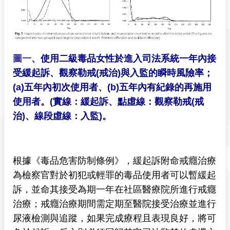
圖一
、使用二級毒品女性於進入司法系統一年內接
受緩起訴、觀察勒戒(戒治)與入監的瞬時風險率；
(a)五年內初次使用者、(b)五年內有紀錄的再施用
使用者。(實線：緩起訴、點虛線：觀察勒戒(戒
治)、線段虛線：入監)。
根據《毒品危害防制條例》，緩起訴附命戒癮治療
為檢察官對於初犯或輕罪的毒品使用者可以暫緩起
訴，並命其接受為期一年在社區醫療院所進行戒癮
治療；戒癮治療期間需定期至醫院接受治療並進行
尿液檢測與追蹤，如果完成療程且表現良好，將可