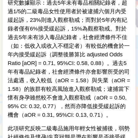
研究數據顯示：過去5年未有毒品相關紀錄者，超
過1/5的二級毒品女性使用者於被逮捕六個月內受
緩起訴，23%則進入觀察勒戒；而對於5年內有紀
錄者僅有6%接受緩起訴，15%為觀察勒戒。對於
過去5年未有涉入毒品紀錄者，社會經濟條件不佳
（如：低收入或收入不穩定者）有較低的機會於一
年內接受緩起訴（調整後勝算比 adjusted Odds
Ratio [aOR] = 0.71, 95%CI: 0.58, 0.88）。過去5
年有毒品紀錄者，社會經濟條件亦會影響所受的司
法處遇，收入較低（aOR = 1.58）與失業（aOR =
1.58）的族群有較高風險進入觀察勒戒；逮捕當下
懷有身孕雖然較不會進入觀察勒戒（aOR = 0.50,
95% CI: 0.32, 0.77），然而亦降低接受緩起訴的
機會（aOR = 0.31, 95%CI: 0.13, 0.71）。
此項研究反映二級毒品施用年輕女性被捕後，弱勢
社經條件及懷孕/生育狀態是潛在影響是否接受緩