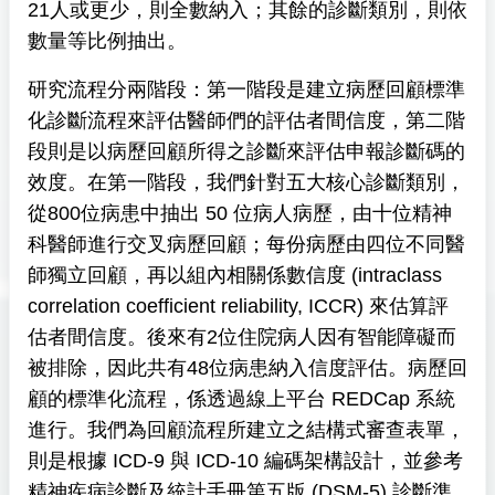
21人或更少，則全數納入；其餘的診斷類別，則依
數量等比例抽出。
研究流程分兩階段：第一階段是建立病歷回顧標準
化診斷流程來評估醫師們的評估者間信度，第二階
段則是以病歷回顧所得之診斷來評估申報診斷碼的
效度。在第一階段，我們針對五大核心診斷類別，
從800位病患中抽出 50 位病人病歷，由十位精神
科醫師進行交叉病歷回顧；每份病歷由四位不同醫
師獨立回顧，再以組內相關係數信度 (intraclass
correlation coefficient reliability, ICCR) 來估算評
估者間信度。後來有2位住院病人因有智能障礙而
被排除，因此共有48位病患納入信度評估。病歷回
顧的標準化流程，係透過線上平台 REDCap 系統
進行。我們為回顧流程所建立之結構式審查表單，
則是根據 ICD-9 與 ICD-10 編碼架構設計，並參考
精神疾病診斷及統計手冊第五版 (DSM-5) 診斷準