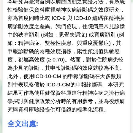
本研究為臺灣首例以病歷回顧之實證方法，有系統
性檢驗健保資料庫裡精神疾病診斷碼之效度研究，
亦為首度同時比較 ICD-9 與 ICD-10 編碼在精神疾
病診斷效度之差異。我們發現，住院病患常見診斷
中的狹窄類別 (例如：思覺失調症) 或寬廣類別 (例
如：精神病症、雙極性疾患、與重度憂鬱症)，其
申報診斷碼的兩種效度指標，陽性預測值與敏感
度，都屬高效度 (≥ 0.70)。然而，對於住院病患較
為少見的診斷，其申報診斷碼的效度就較為不高。
此外，使用ICD-10-CM 的申報診斷碼在大多數類
別中表現略優於 ICD-9-CM的申報診斷碼。本研究
結果可作為使用健保資料庫進行精神疾病之流行病
學探討與健康政策分析時的有用參考，並為後續研
究與資料庫驗證提供可借鏡的標準化流程。
全文出處: