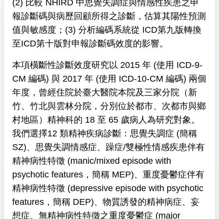
(2) 比較 NHIRD 中思覺失調症與情感性疾患之申
報診斷碼與病歷回顧所得之診斷，估算其陽性預測
值與敏感度；(3) 分析編碼系統從 ICD第九版轉換
至ICD第十版對申報診斷碼效度的影響。
本項橫斷性診斷效度研究以 2015 年 (使用 ICD-9-
CM 編碼) 與 2017 年 (使用 ICD-10-CM 編碼) 兩個
年度，曾經住院於臺大醫院本院及三家分院（新
竹、竹北與雲林分院，分別位於都市、次都市與鄉
村地區）精神科的 18 至 65 歲病人為研究對象。
我們選擇12 類精神疾病診斷：思覺失調症 (簡稱
SZ)、思覺失調情感症、躁症/雙極性情感疾患伴有
精神病性特徵 (manic/mixed episode with
psychotic features，簡稱 MEP)、重度憂鬱症伴有
精神病性特徵 (depressive episode with psychotic
features，簡稱 DEP)、物質誘發的精神病症、妄
想症、無精神病性特徵之重度憂鬱症 (major