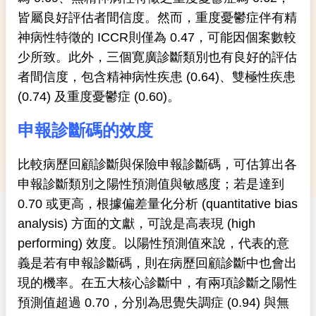
皆屬良好評估者間信度。然而，重度憂鬱症伴有精
神病性特徵的 ICCR則僅為 0.47，可能因個案數較
少所致。此外，三個寛廣診斷類別也有良好的評估
者間信度，包含精神病性疾患 (0.64)、雙極性疾患
(0.74) 及重度憂鬱症 (0.60)。
申報診斷碼的效度
比較病歷回顧診斷與保險申報診斷碼，可估算出各
申報診斷類別之陽性預測值與敏感度；若是達到
0.70 或更高，根據偏差量化分析 (quantitative bias
analysis) 方面的文獻，可說是高表現 (high
performing) 效度。以陽性預測值來說，代表的意
義是若有申報診斷碼，則在病歷回顧診斷中也會出
現的機率。在五大核心診斷中，有兩項診斷之陽性
預測值超過 0.70，分別為思覺失調症 (0.94) 與無