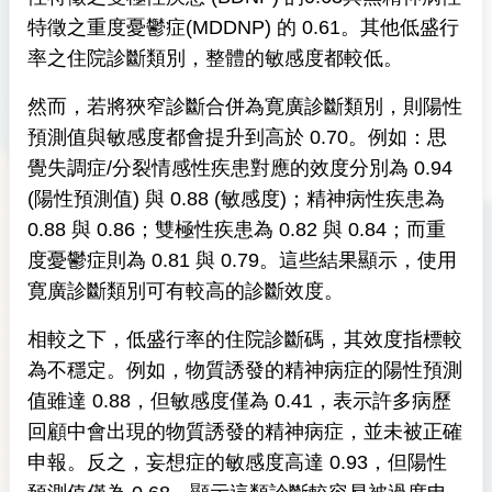
特徵之重度憂鬱症(MDDNP) 的 0.61。其他低盛行
率之住院診斷類別，整體的敏感度都較低。
然而，若將狹窄診斷合併為寛廣診斷類別，則陽性
預測值與敏感度都會提升到高於 0.70。例如：思
覺失調症/分裂情感性疾患對應的效度分別為 0.94
(陽性預測值) 與 0.88 (敏感度)；精神病性疾患為
0.88 與 0.86；雙極性疾患為 0.82 與 0.84；而重
度憂鬱症則為 0.81 與 0.79。這些結果顯示，使用
寛廣診斷類別可有較高的診斷效度。
相較之下，低盛行率的住院診斷碼，其效度指標較
為不穩定。例如，物質誘發的精神病症的陽性預測
值雖達 0.88，但敏感度僅為 0.41，表示許多病歷
回顧中會出現的物質誘發的精神病症，並未被正確
申報。反之，妄想症的敏感度高達 0.93，但陽性