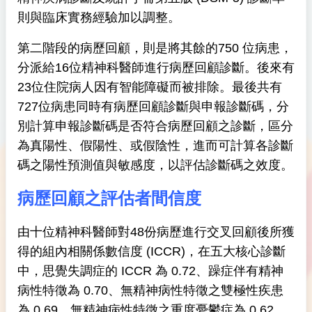
則與臨床實務經驗加以調整。
第二階段的病歷回顧，則是將其餘的750 位病患，
分派給16位精神科醫師進行病歷回顧診斷。後來有
23位住院病人因有智能障礙而被排除。最後共有
727位病患同時有病歷回顧診斷與申報診斷碼，分
別計算申報診斷碼是否符合病歷回顧之診斷，區分
為真陽性、假陽性、或假陰性，進而可計算各診斷
碼之陽性預測值與敏感度，以評估診斷碼之效度。
病歷回顧之評估者間信度
由十位精神科醫師對48份病歷進行交叉回顧後所獲
得的組內相關係數信度 (ICCR)，在五大核心診斷
中，思覺失調症的 ICCR 為 0.72、躁症伴有精神
病性特徵為 0.70、無精神病性特徵之雙極性疾患
為 0.69、無精神病性特徵之重度憂鬱症為 0.62，