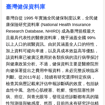
臺灣健保資料庫
臺灣自從 1995 年實施全民健保制度以來，全民健
康保險研究資料庫 (National Health Insurance
Research Database, NHIRD) 成為臺灣規模最大
且最具代表性的醫療資料庫，幾乎涵蓋全國 99%
以上人口的就醫資訊。由於其涵蓋全人口的特性，
加上資料可縱向串連，以及具成本效益高等優點，
該資料庫已被廣泛應用於各類疾病的流行病學探討
與健康政策分析。不過，健保資料主要是醫療院所
向健保署提出之費用申報資料，未必完整反映臨床
判斷。從2011年起，陸續有研究選擇特定疾病，
檢查其病歷記載來評估申報診斷碼的效度，包括缺
血性中風、急性心肌梗塞、乾癬、慢性阻塞性肺
病、癌症、與青光眼等，發現這些診斷都有高的陽
性預測值與敏感度。然而，目前尚未有研究評估精