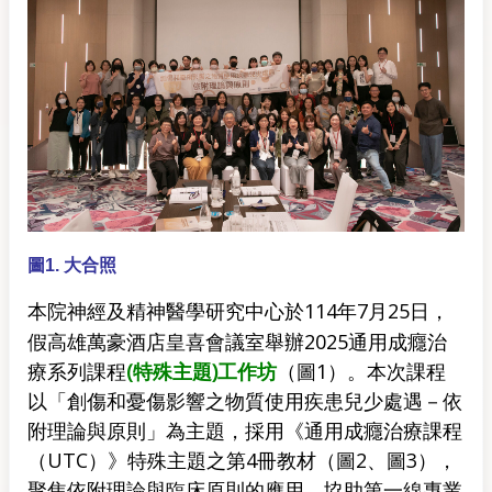
圖1. 大合照
神經及精神醫學研究中心於114年7月25日，
本院
假高雄萬豪酒店皇喜會議室舉辦2025通用成癮治
療系列課程
(
特殊主題)工作坊
（圖1）。本次課程
以「創傷和憂傷影響之物質使用疾患兒少處遇－依
附理論與原則」為主題，採用《通用成癮治療課程
（UTC）》特殊主題之第4冊教材（圖2、圖3），
聚焦依附理論與臨床原則的應用，協助第一線專業