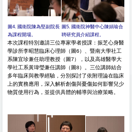
圖4. 國衛院陳為堅副院長
圖5. 國衛院神醫中心陳娟瑜合
為課程開場。
聘研究員介紹課程。
本次課程特別邀請三位專家學者授課：振芝心身醫
學診所李昭慧臨床心理師（圖6）、暨南大學社工
系陳宜珍兼任助理教授（圖7），以及高雄醫學大
學社工系黃瑋瑩兼任講師（圖8）。三位講師結合
多年臨床與教學經驗，分別探討了依附理論在臨床
上的實務應用，深入解析創傷與憂傷如何影響兒少
物質使用行為，並提供具體的輔導與治療策略。