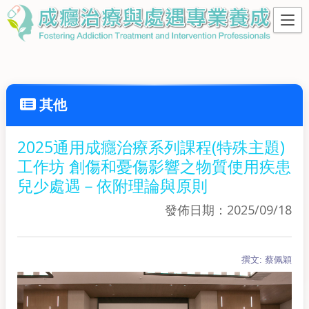
其他
2025通用成癮治療系列課程(特殊主題)
工作坊 創傷和憂傷影響之物質使用疾患
兒少處遇－依附理論與原則
發佈日期：2025/09/18
撰文: 蔡佩穎