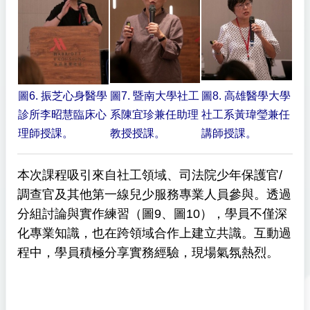
圖6. 振芝心身醫學
圖7. 暨南大學社工
圖8. 高雄醫學大學
診所李昭慧臨床心
系陳宜珍兼任助理
社工系黃瑋瑩兼任
理師授課。
教授授課。
講師授課。
本次課程吸引來自社工領域、司法院少年保護官/
調查官及其他第一線兒少服務專業人員參與。透過
分組討論與實作練習（圖9、圖10），學員不僅深
化專業知識，也在跨領域合作上建立共識。互動過
程中，學員積極分享實務經驗，現場氣氛熱烈。