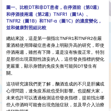
比較DT和非DT患者，在停酒前（第0週）
圖
一、
和停酒後兩週（第2週）TNFR1（圖1A）、
TNFR2（圖1B）和TNF-α（圖1C）的濃度變化，
並和健康對照組比較
總結來說，這是第一個指出TNFR1和TNFR2在嚴
重酒精使用障礙症患者身上明顯升高的研究，即使
停酒兩週，雖然有下降，還是沒有恢復正常。特別
是那些出現震顫性譫妄的人，這些發炎指標的變化
更嚴重，顯示身體的免疫失衡可能與DT發生有
關。
這項研究讓我們更了解，酗酒造成的不只是肝臟或
心理問題，連免疫系統也受到影響。也提醒大家，
未來也許可以透過檢測這些發炎指標，提前找出哪
些人停酒時可能會出現危險症狀，並及早介入治療