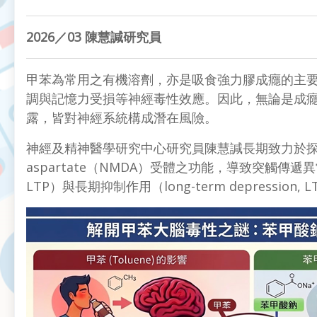
2026／03 陳慧諴研究員
甲苯為常用之有機溶劑，亦是吸食強力膠成癮的主
調與記憶力受損等神經毒性效應。因此，無論是成癮者高
露，皆對神經系統構成潛在風險。
神經及精神醫學研究中心研究員陳慧諴長期致力於探討甲
aspartate（NMDA）受體之功能，導致突觸傳遞異
LTP）與長期抑制作用（long-term depressi