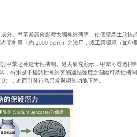
要成分。甲苯暴露會影響大腦神經傳導，使個體產生欣快
劑量（約 2000 ppm）之濫用，或工業環境（如印刷
苯之神經毒性機制。過去研究顯示，甲苯可透過抑制興奮性離
常，特別是干擾調控神經突觸連結強度之關鍵可塑性機制，包括長期增
on, LTD），進而引發行為異常與認知功能下降。