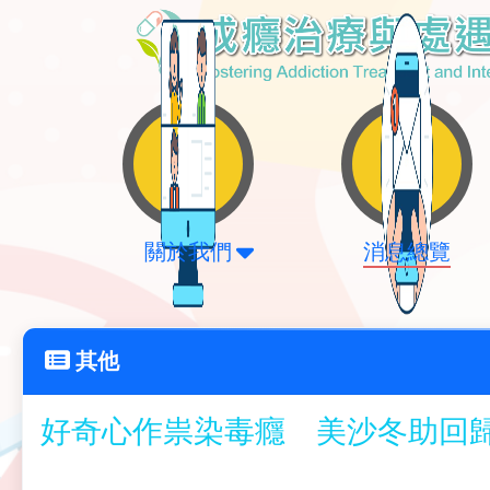
關於我們
消息總覽
其他
好奇心作祟染毒癮 美沙冬助回