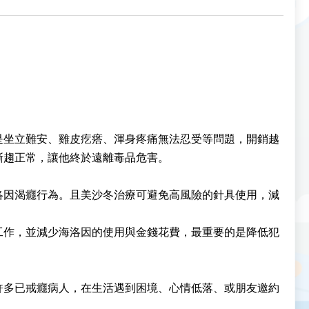
是坐立難安、雞皮疙瘩、渾身疼痛無法忍受等問題，開銷越
漸趨正常，讓他終於遠離毒品危害。
洛因渴癮行為。且美沙冬治療可避免高風險的針具使用，減
工作，並減少海洛因的使用與金錢花費，最重要的是降低犯
許多已戒癮病人，在生活遇到困境、心情低落、或朋友邀約