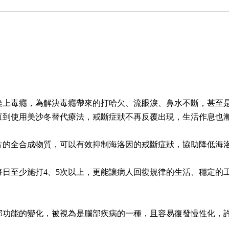
染上毒癮，為解決毒癮帶來的打哈欠、流眼淚、鼻水不斷，甚至
直到使用美沙冬替代療法，戒斷症狀不再反覆出現，生活作息也
片的全合成物質，可以有效抑制海洛因的戒斷症狀，協助降低海
日至少施打4、5次以上，更能讓病人回復規律的生活、穩定的
部功能的變化，被視為是腦部疾病的一種，且容易復發慢性化，